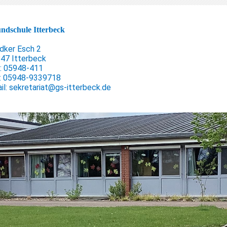
ndschule Itterbeck
dker Esch 2
47 Itterbeck
.: 05948-411
: 05948-9339718
il: sekretariat@gs-itterbeck.de