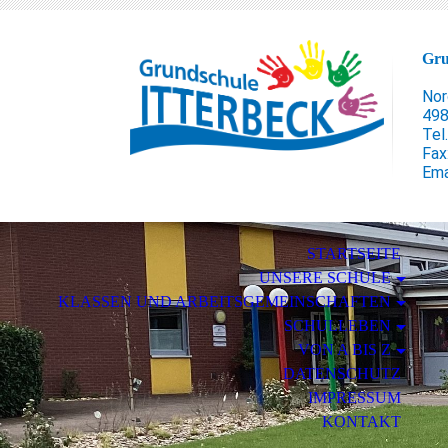
Gru
Nor
498
Tel
Fax
Ema
STARTSEITE
UNSERE SCHULE
KLASSEN UND ARBEITSGEMEINSCHAFTEN
SCHULLEBEN
VON A BIS Z
DATENSCHUTZ
IMPRESSUM
KONTAKT