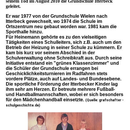
seinem Tod im August 2010 die Grundschule Itterbeck
geleitet.
Er war 1977 von der Grundschule Wielen nach
Itterbeck gewechselt, wo 1974 die Schule im
Ortszentrum neu gebaut worden war. 1981 kam die
Sporthalle hinzu.
Für Heinemann gehörte es zu den vielseitigen
Tätigkeiten eines Schulleiters, sich z.B. auch um den
Betrieb der Heizung in seiner Schule zu kümmern. Er
kam bis kurz vor seinem Abschied in der
Schulverwaltung ohne Schreibkraft aus. Durch seine
Initiative entstand ein "grünes Klassenzimmer" und
die Schüler der Grundschule errangen bei
Geschicklichkeitsturnieren im Radfahren stets
vordere Plätze, auch auf Landes- und Bundesebene.
Die sportliche Förderung der Itterbecker Kinder lag
ihm sehr am Herzen. Er betreute mehrere Fußball-
und Handballmannschaften, wobei er sich besonders
für den Mädchenhandball einsetzte.
(Quelle: grafschafter -
schulgeschichte.de)